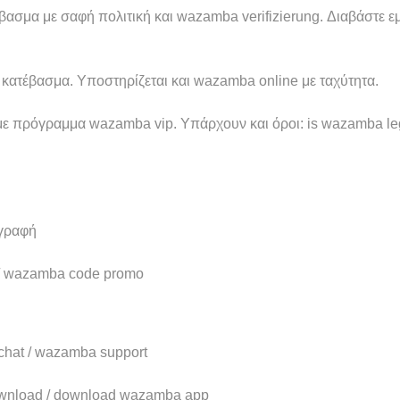
έμβασμα με σαφή πολιτική και wazamba verifizierung. Διαβάστ
κατέβασμα. Υποστηρίζεται και wazamba online με ταχύτητα.
 με πρόγραμμα wazamba vip. Υπάρχουν και όροι: is wazamba le
γγραφή
/ wazamba code promo
chat / wazamba support
ownload / download wazamba app