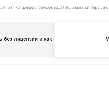
ποστήριξη και ασφαλείς συναλλαγές. Ο σύμβουλος επισημαίνει
 без лицензии и как
W