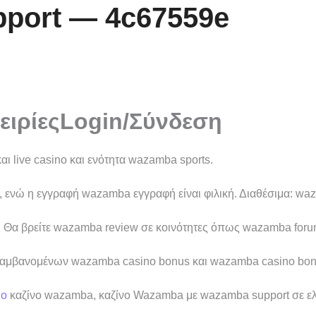
pport — 4c67559e
ειρίεςLogin/Σύνδεση
ι live casino και ενότητα wazamba sports.
ητό, ενώ η εγγραφή wazamba εγγραφή είναι φιλική. Διαθέσιμα
ήριξη. Θα βρείτε wazamba review σε κοινότητες όπως wazamba f
ιλαμβανομένων wazamba casino bonus και wazamba casino bon
go
καζίνο wazamba, καζίνο Wazamba με wazamba support σε ελ