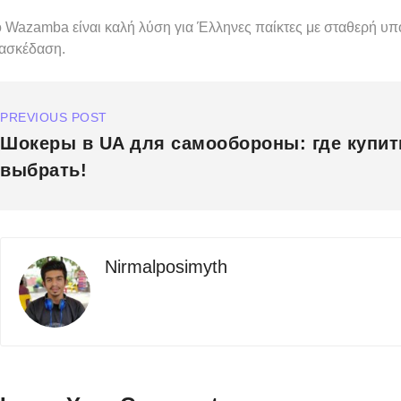
ο Wazamba είναι καλή λύση για Έλληνες παίκτες με σταθερή υ
ιασκέδαση.
PREVIOUS POST
Шокеры в UA для самообороны: где купить
выбрать!
Nirmalposimyth