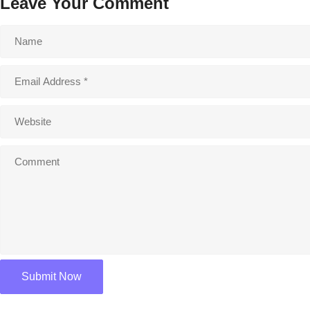
Leave Your Comment
Comment